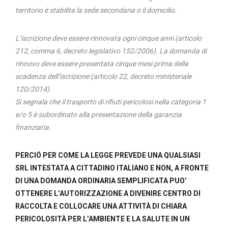
territorio é stabilita la sede secondaria o il domicilio.
L’iscrizione deve essere rinnovata ogni cinque anni (articolo
212, comma 6, decreto legislativo 152/2006). La domanda di
rinnovo deve essere presentata cinque mesi prima della
scadenza dell’iscrizione (articolo 22, decreto ministeriale
120/2014).
Si segnala che il trasporto di rifiuti pericolosi nella categoria 1
e/o 5 è subordinato alla presentazione della garanzia
finanziaria.
PERCIÓ PER COME LA LEGGE PREVEDE UNA QUALSIASI
SRL INTESTATA A CITTADINO ITALIANO E NON, A FRONTE
DI UNA DOMANDA ORDINARIA SEMPLIFICATA PUO’
OTTENERE L’AUTORIZZAZIONE A DIVENIRE CENTRO DI
RACCOLTA E COLLOCARE UNA ATTIVITÀ DI CHIARA
PERICOLOSITÀ PER L’AMBIENTE E LA SALUTE IN UN