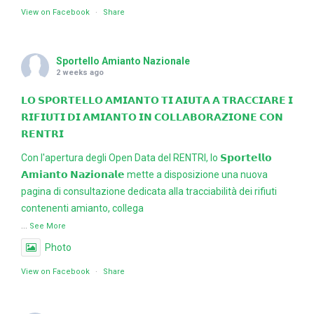
View on Facebook
·
Share
Sportello Amianto Nazionale
2 weeks ago
𝗟𝗢 𝗦𝗣𝗢𝗥𝗧𝗘𝗟𝗟𝗢 𝗔𝗠𝗜𝗔𝗡𝗧𝗢 𝗧𝗜 𝗔𝗜𝗨𝗧𝗔 𝗔 𝗧𝗥𝗔𝗖𝗖𝗜𝗔𝗥𝗘 𝗜
𝗥𝗜𝗙𝗜𝗨𝗧𝗜 𝗗𝗜 𝗔𝗠𝗜𝗔𝗡𝗧𝗢 𝗜𝗡 𝗖𝗢𝗟𝗟𝗔𝗕𝗢𝗥𝗔𝗭𝗜𝗢𝗡𝗘 𝗖𝗢𝗡
𝗥𝗘𝗡𝗧𝗥𝗜
Con l'apertura degli Open Data del RENTRI, lo 𝗦𝗽𝗼𝗿𝘁𝗲𝗹𝗹𝗼
𝗔𝗺𝗶𝗮𝗻𝘁𝗼 𝗡𝗮𝘇𝗶𝗼𝗻𝗮𝗹𝗲 mette a disposizione una nuova
pagina di consultazione dedicata alla tracciabilità dei rifiuti
contenenti amianto, collega
...
See More
Photo
View on Facebook
·
Share