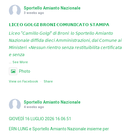
Sportello Amianto Nazionale
3 weeks ago
𝗟𝗜𝗖𝗘𝗢 𝗚𝗢𝗟𝗚𝗜 𝗕𝗥𝗢𝗡𝗜 𝗖𝗢𝗠𝗨𝗡𝗜𝗖𝗔𝗧𝗢 𝗦𝗧𝗔𝗠𝗣𝗔
𝘓𝘪𝘤𝘦𝘰 “𝘊𝘢𝘮𝘪𝘭𝘭𝘰 𝘎𝘰𝘭𝘨𝘪” 𝘥𝘪 𝘉𝘳𝘰𝘯𝘪: 𝘭𝘰 𝘚𝘱𝘰𝘳𝘵𝘦𝘭𝘭𝘰 𝘈𝘮𝘪𝘢𝘯𝘵𝘰
𝘕𝘢𝘻𝘪𝘰𝘯𝘢𝘭𝘦 𝘥𝘪𝘧𝘧𝘪𝘥𝘢 𝘥𝘪𝘦𝘤𝘪 𝘈𝘮𝘮𝘪𝘯𝘪𝘴𝘵𝘳𝘢𝘻𝘪𝘰𝘯𝘪, 𝘥𝘢𝘭 𝘊𝘰𝘮𝘶𝘯𝘦 𝘢𝘪
𝘔𝘪𝘯𝘪𝘴𝘵𝘦𝘳𝘪. «𝘕𝘦𝘴𝘴𝘶𝘯 𝘳𝘪𝘦𝘯𝘵𝘳𝘰 𝘴𝘦𝘯𝘻𝘢 𝘳𝘦𝘴𝘵𝘪𝘵𝘶𝘪𝘣𝘪𝘭𝘪𝘵𝘢 𝘤𝘦𝘳𝘵𝘪𝘧𝘪𝘤𝘢𝘵𝘢
𝘦 𝘴𝘦𝘯𝘻𝘢
...
See More
Photo
View on Facebook
·
Share
Sportello Amianto Nazionale
4 weeks ago
GIOVEDÌ 16 LUGLIO 2026 16.06.51
ERN-LUNG e Sportello Amianto Nazionale insieme per