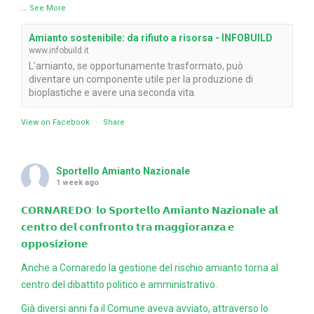
...
See More
Amianto sostenibile: da rifiuto a risorsa - INFOBUILD
www.infobuild.it
L’amianto, se opportunamente trasformato, può
diventare un componente utile per la produzione di
bioplastiche e avere una seconda vita.
View on Facebook
·
Share
Sportello Amianto Nazionale
1 week ago
𝗖𝗢𝗥𝗡𝗔𝗥𝗘𝗗𝗢: 𝗹𝗼 𝗦𝗽𝗼𝗿𝘁𝗲𝗹𝗹𝗼 𝗔𝗺𝗶𝗮𝗻𝘁𝗼 𝗡𝗮𝘇𝗶𝗼𝗻𝗮𝗹𝗲 𝗮𝗹
𝗰𝗲𝗻𝘁𝗿𝗼 𝗱𝗲𝗹 𝗰𝗼𝗻𝗳𝗿𝗼𝗻𝘁𝗼 𝘁𝗿𝗮 𝗺𝗮𝗴𝗴𝗶𝗼𝗿𝗮𝗻𝘇𝗮 𝗲
𝗼𝗽𝗽𝗼𝘀𝗶𝘇𝗶𝗼𝗻𝗲
Anche a Cornaredo la gestione del rischio amianto torna al
centro del dibattito politico e amministrativo.
Già diversi anni fa il Comune aveva avviato, attraverso lo