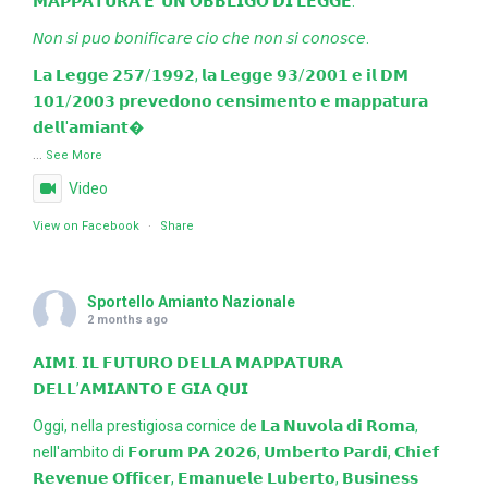
𝗠𝗔𝗣𝗣𝗔𝗧𝗨𝗥𝗔 𝗘' 𝗨𝗡 𝗢𝗕𝗕𝗟𝗜𝗚𝗢 𝗗𝗜 𝗟𝗘𝗚𝗚𝗘.
𝘕𝘰𝘯 𝘴𝘪 𝘱𝘶𝘰 𝘣𝘰𝘯𝘪𝘧𝘪𝘤𝘢𝘳𝘦 𝘤𝘪𝘰 𝘤𝘩𝘦 𝘯𝘰𝘯 𝘴𝘪 𝘤𝘰𝘯𝘰𝘴𝘤𝘦.
𝗟𝗮 𝗟𝗲𝗴𝗴𝗲 𝟮𝟱𝟳/𝟭𝟵𝟵𝟮, 𝗹𝗮 𝗟𝗲𝗴𝗴𝗲 𝟵𝟯/𝟮𝟬𝟬𝟭 𝗲 𝗶𝗹 𝗗𝗠
𝟭𝟬𝟭/𝟮𝟬𝟬𝟯 𝗽𝗿𝗲𝘃𝗲𝗱𝗼𝗻𝗼 𝗰𝗲𝗻𝘀𝗶𝗺𝗲𝗻𝘁𝗼 𝗲 𝗺𝗮𝗽𝗽𝗮𝘁𝘂𝗿𝗮
𝗱𝗲𝗹𝗹'𝗮𝗺𝗶𝗮𝗻𝘁
...
See More
Video
View on Facebook
·
Share
Sportello Amianto Nazionale
2 months ago
𝗔𝗜𝗠𝗜. 𝗜𝗟 𝗙𝗨𝗧𝗨𝗥𝗢 𝗗𝗘𝗟𝗟𝗔 𝗠𝗔𝗣𝗣𝗔𝗧𝗨𝗥𝗔
𝗗𝗘𝗟𝗟’𝗔𝗠𝗜𝗔𝗡𝗧𝗢 𝗘 𝗚𝗜𝗔 𝗤𝗨𝗜
Oggi, nella prestigiosa cornice de 𝗟𝗮 𝗡𝘂𝘃𝗼𝗹𝗮 𝗱𝗶 𝗥𝗼𝗺𝗮,
nell'ambito di 𝗙𝗼𝗿𝘂𝗺 𝗣𝗔 𝟮𝟬𝟮𝟲, 𝗨𝗺𝗯𝗲𝗿𝘁𝗼 𝗣𝗮𝗿𝗱𝗶, 𝗖𝗵𝗶𝗲𝗳
𝗥𝗲𝘃𝗲𝗻𝘂𝗲 𝗢𝗳𝗳𝗶𝗰𝗲𝗿, 𝗘𝗺𝗮𝗻𝘂𝗲𝗹𝗲 𝗟𝘂𝗯𝗲𝗿𝘁𝗼, 𝗕𝘂𝘀𝗶𝗻𝗲𝘀𝘀