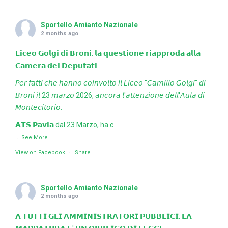
Sportello Amianto Nazionale
2 months ago
𝗟𝗶𝗰𝗲𝗼 𝗚𝗼𝗹𝗴𝗶 𝗱𝗶 𝗕𝗿𝗼𝗻𝗶: 𝗹𝗮 𝗾𝘂𝗲𝘀𝘁𝗶𝗼𝗻𝗲 𝗿𝗶𝗮𝗽𝗽𝗿𝗼𝗱𝗮 𝗮𝗹𝗹𝗮
𝗖𝗮𝗺𝗲𝗿𝗮 𝗱𝗲𝗶 𝗗𝗲𝗽𝘂𝘁𝗮𝘁𝗶
𝘗𝘦𝘳 𝘧𝘢𝘵𝘵𝘪 𝘤𝘩𝘦 𝘩𝘢𝘯𝘯𝘰 𝘤𝘰𝘪𝘯𝘷𝘰𝘭𝘵𝘰 𝘪𝘭 𝘓𝘪𝘤𝘦𝘰 "𝘊𝘢𝘮𝘪𝘭𝘭𝘰 𝘎𝘰𝘭𝘨𝘪" 𝘥𝘪
𝘉𝘳𝘰𝘯𝘪 𝘪𝘭 23 𝘮𝘢𝘳𝘻𝘰 2026, 𝘢𝘯𝘤𝘰𝘳𝘢 𝘭'𝘢𝘵𝘵𝘦𝘯𝘻𝘪𝘰𝘯𝘦 𝘥𝘦𝘭𝘭'𝘈𝘶𝘭𝘢 𝘥𝘪
𝘔𝘰𝘯𝘵𝘦𝘤𝘪𝘵𝘰𝘳𝘪𝘰.
𝗔𝗧𝗦 𝗣𝗮𝘃𝗶𝗮 dal 23 Marzo, ha c
...
See More
View on Facebook
·
Share
Sportello Amianto Nazionale
2 months ago
𝗔 𝗧𝗨𝗧𝗧𝗜 𝗚𝗟𝗜 𝗔𝗠𝗠𝗜𝗡𝗜𝗦𝗧𝗥𝗔𝗧𝗢𝗥𝗜 𝗣𝗨𝗕𝗕𝗟𝗜𝗖𝗜: 𝗟𝗔