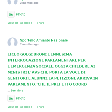
2 months ago
Photo
View on Facebook
·
Share
Sportello Amianto Nazionale
2 months ago
𝗟𝗜𝗖𝗘𝗢 𝗚𝗢𝗟𝗚𝗜 𝗕𝗥𝗢𝗡𝗜 𝗟'𝗘𝗡𝗡𝗘𝗦𝗜𝗠𝗔
𝗜𝗡𝗧𝗘𝗥𝗥𝗢𝗚𝗔𝗭𝗜𝗢𝗡𝗘 𝗣𝗔𝗥𝗟𝗔𝗠𝗘𝗡𝗧𝗔𝗥𝗘 𝗣𝗘𝗥
𝗟'𝗘𝗠𝗘𝗥𝗚𝗘𝗡𝗭𝗔 𝗦𝗢𝗖𝗜𝗔𝗟𝗘. 𝗢𝗚𝗚𝗜 𝗔 𝗖𝗛𝗜𝗘𝗗𝗘𝗥𝗘 𝗔𝗜
𝗠𝗜𝗡𝗜𝗦𝗧𝗥𝗜 𝗘' 𝗔𝗩𝗦 𝗖𝗛𝗘 𝗣𝗢𝗥𝗧𝗔 𝗟𝗔 𝗩𝗢𝗖𝗘 𝗗𝗜
𝗚𝗘𝗡𝗜𝗧𝗢𝗥𝗜 𝗘 𝗔𝗟𝗨𝗡𝗡𝗜. 𝗟𝗔 𝗣𝗘𝗧𝗜𝗭𝗜𝗢𝗡𝗘 𝗔𝗥𝗥𝗜𝗩𝗔 𝗜𝗡
𝗣𝗔𝗥𝗟𝗔𝗠𝗘𝗡𝗧𝗢. "𝗖𝗛𝗘 𝗜𝗟 𝗣𝗥𝗘𝗙𝗘𝗧𝗧𝗢 𝗖𝗢𝗢𝗥𝗗
...
See More
Photo
View on Facebook
·
Share