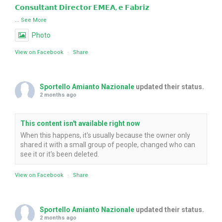
𝗖𝗼𝗻𝘀𝘂𝗹𝘁𝗮𝗻𝘁 𝗗𝗶𝗿𝗲𝗰𝘁𝗼𝗿 𝗘𝗠𝗘𝗔, 𝗲 𝗙𝗮𝗯𝗿𝗶𝘇
...
See More
Photo
View on Facebook
·
Share
Sportello Amianto Nazionale
updated their status.
2 months ago
This content isn't available right now
When this happens, it's usually because the owner only
shared it with a small group of people, changed who can
see it or it's been deleted.
View on Facebook
·
Share
Sportello Amianto Nazionale
updated their status.
2 months ago