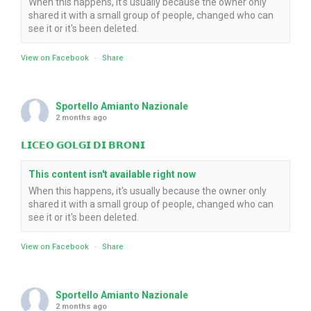
When this happens, it's usually because the owner only
shared it with a small group of people, changed who can
see it or it's been deleted.
View on Facebook
·
Share
Sportello Amianto Nazionale
2 months ago
𝗟𝗜𝗖𝗘𝗢 𝗚𝗢𝗟𝗚𝗜 𝗗𝗜 𝗕𝗥𝗢𝗡𝗜
This content isn't available right now
When this happens, it's usually because the owner only
shared it with a small group of people, changed who can
see it or it's been deleted.
View on Facebook
·
Share
Sportello Amianto Nazionale
2 months ago