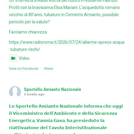
Un' intervista a Radio Roma del nostro Presidente Fabrizio
Protti con la bravissima Elisa Mariani. L'acquedotto romano
vecchio di 80'anni, tubature in Cemento Amianto, possibile
pericolo per la salute?
Facciamo chiarezza
https://www.radioroma.it/2026/07/24/allarme-spreco-acqua
-tubature-rischi/
Video
View on Facebook
·
Share
Sportello Amianto Nazionale
3 weeks ago
𝗟𝗼 𝗦𝗽𝗼𝗿𝘁𝗲𝗹𝗹𝗼 𝗔𝗺𝗶𝗮𝗻𝘁𝗼 𝗡𝗮𝘇𝗶𝗼𝗻𝗮𝗹𝗲 𝗶𝗻𝗳𝗼𝗿𝗺𝗮 𝗰𝗵𝗲 𝗼𝗴𝗴𝗶
𝗶𝗹 𝗩𝗶𝗰𝗲𝗺𝗶𝗻𝗶𝘀𝘁𝗿𝗼 𝗱𝗲𝗹𝗹'𝗔𝗺𝗯𝗶𝗲𝗻𝘁𝗲 𝗲 𝗱𝗲𝗹𝗹𝗮 𝗦𝗶𝗰𝘂𝗿𝗲𝘇𝘇𝗮
𝗘𝗻𝗲𝗿𝗴𝗲𝘁𝗶𝗰𝗮, 𝗩𝗮𝗻𝗻𝗶𝗮 𝗚𝗮𝘃𝗮, 𝗵𝗮 𝗽𝗿𝗲𝘀𝗶𝗲𝗱𝘂𝘁𝗼 𝗹𝗮
𝗿𝗶𝗮𝘁𝘁𝗶𝘃𝗮𝘇𝗶𝗼𝗻𝗲 𝗱𝗲𝗹 𝗧𝗮𝘃𝗼𝗹𝗼 𝗜𝗻𝘁𝗲𝗿𝗶𝘀𝘁𝗶𝘁𝘂𝘇𝗶𝗼𝗻𝗮𝗹𝗲