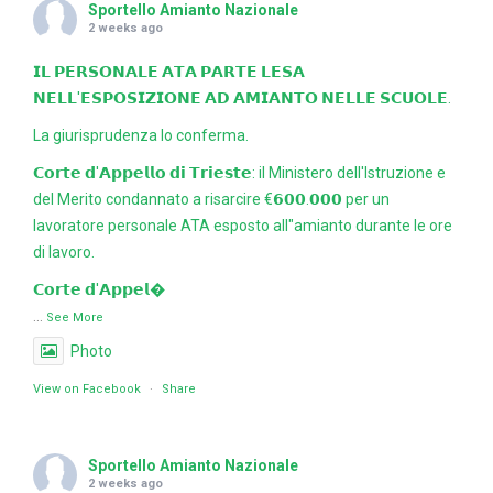
Sportello Amianto Nazionale
2 weeks ago
𝗜𝗟 𝗣𝗘𝗥𝗦𝗢𝗡𝗔𝗟𝗘 𝗔𝗧𝗔 𝗣𝗔𝗥𝗧𝗘 𝗟𝗘𝗦𝗔
𝗡𝗘𝗟𝗟'𝗘𝗦𝗣𝗢𝗦𝗜𝗭𝗜𝗢𝗡𝗘 𝗔𝗗 𝗔𝗠𝗜𝗔𝗡𝗧𝗢 𝗡𝗘𝗟𝗟𝗘 𝗦𝗖𝗨𝗢𝗟𝗘.
La giurisprudenza lo conferma.
𝗖𝗼𝗿𝘁𝗲 𝗱'𝗔𝗽𝗽𝗲𝗹𝗹𝗼 𝗱𝗶 𝗧𝗿𝗶𝗲𝘀𝘁𝗲: il Ministero dell'Istruzione e
del Merito condannato a risarcire €𝟲𝟬𝟬.𝟬𝟬𝟬 per un
lavoratore personale ATA esposto all"amianto durante le ore
di lavoro.
𝗖𝗼𝗿𝘁𝗲 𝗱'𝗔𝗽𝗽𝗲𝗹
...
See More
Photo
View on Facebook
·
Share
Sportello Amianto Nazionale
2 weeks ago