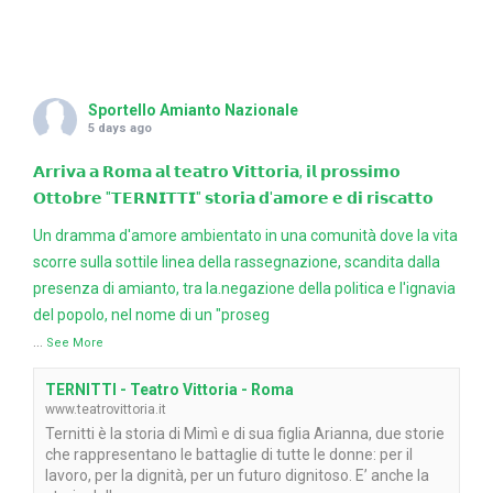
Sportello Amianto Nazionale
5 days ago
𝗔𝗿𝗿𝗶𝘃𝗮 𝗮 𝗥𝗼𝗺𝗮 𝗮𝗹 𝘁𝗲𝗮𝘁𝗿𝗼 𝗩𝗶𝘁𝘁𝗼𝗿𝗶𝗮, 𝗶𝗹 𝗽𝗿𝗼𝘀𝘀𝗶𝗺𝗼
𝗢𝘁𝘁𝗼𝗯𝗿𝗲 "𝗧𝗘𝗥𝗡𝗜𝗧𝗧𝗜" 𝘀𝘁𝗼𝗿𝗶𝗮 𝗱'𝗮𝗺𝗼𝗿𝗲 𝗲 𝗱𝗶 𝗿𝗶𝘀𝗰𝗮𝘁𝘁𝗼
Un dramma d'amore ambientato in una comunità dove la vita
scorre sulla sottile linea della rassegnazione, scandita dalla
presenza di amianto, tra la.negazione della politica e l'ignavia
del popolo, nel nome di un "proseg
...
See More
TERNITTI - Teatro Vittoria - Roma
www.teatrovittoria.it
Ternitti è la storia di Mimì e di sua figlia Arianna, due storie
che rappresentano le battaglie di tutte le donne: per il
lavoro, per la dignità, per un futuro dignitoso. E’ anche la