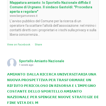
Mappatura amianto: lo Sportello Nazionale diffida il
Comune di Urgnano. Il sindaco Gastoldi: "Procedura
aperta e regolare"
www.bergamonews.it
L'avviso pubblico del Comune per la ricerca di un
operatore fa scattare l'altolà dell'associazione: nel mirino i
contatti diretti con i proprietari e i rischi sulla privacy e sulla
libera concorrenza...
View on Facebook
·
Share
Sportello Amianto Nazionale
1 week ago
𝗔𝗠𝗜𝗔𝗡𝗧𝗢: 𝗗𝗔𝗟𝗟𝗔 𝗥𝗜𝗖𝗘𝗥𝗖𝗔 𝗨𝗡𝗜𝗩𝗘𝗥𝗦𝗜𝗧𝗔𝗥𝗜𝗔 𝗨𝗡𝗔
𝗡𝗨𝗢𝗩𝗔 𝗣𝗥𝗢𝗦𝗣𝗘𝗧𝗧𝗜𝗩𝗔 𝗣𝗘𝗥 𝗧𝗥𝗔𝗦𝗙𝗢𝗥𝗠𝗔𝗥𝗘 𝗨𝗡
𝗥𝗜𝗙𝗜𝗨𝗧𝗢 𝗣𝗘𝗥𝗜𝗖𝗢𝗟𝗢𝗦𝗢 𝗜𝗡 𝗥𝗜𝗦𝗢𝗥𝗦𝗔 𝗘 𝗟'𝗜𝗠𝗣𝗘𝗚𝗡𝗢
𝗖𝗢𝗦𝗧𝗔𝗡𝗧𝗘 𝗗𝗘𝗟𝗟𝗢 𝗦𝗣𝗢𝗥𝗧𝗘𝗟𝗟𝗢 𝗔𝗠𝗜𝗔𝗡𝗧𝗢
𝗡𝗔𝗭𝗜𝗢𝗡𝗔𝗟𝗘 𝗣𝗘𝗥 𝗦𝗣𝗜𝗡𝗚𝗘𝗥𝗘 𝗡𝗨𝗢𝗩𝗘 𝗦𝗧𝗥𝗔𝗧𝗘𝗚𝗜𝗘 𝗗𝗜
𝗙𝗜𝗡𝗘 𝗩𝗜𝗧𝗔 𝗗𝗘𝗟 𝗠