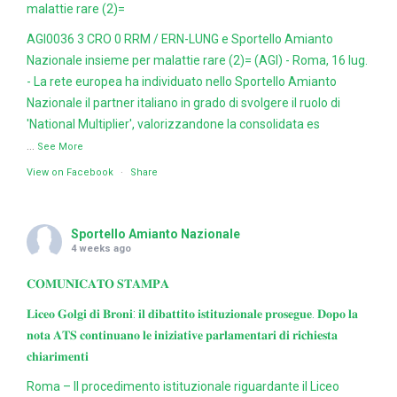
malattie rare (2)=
AGI0036 3 CRO 0 RRM / ERN-LUNG e Sportello Amianto
Nazionale insieme per malattie rare (2)= (AGI) - Roma, 16 lug.
- La rete europea ha individuato nello Sportello Amianto
Nazionale il partner italiano in grado di svolgere il ruolo di
'National Multiplier', valorizzandone la consolidata es
...
See More
View on Facebook
·
Share
Sportello Amianto Nazionale
4 weeks ago
𝐂𝐎𝐌𝐔𝐍𝐈𝐂𝐀𝐓𝐎 𝐒𝐓𝐀𝐌𝐏𝐀
𝐋𝐢𝐜𝐞𝐨 𝐆𝐨𝐥𝐠𝐢 𝐝𝐢 𝐁𝐫𝐨𝐧𝐢: 𝐢𝐥 𝐝𝐢𝐛𝐚𝐭𝐭𝐢𝐭𝐨 𝐢𝐬𝐭𝐢𝐭𝐮𝐳𝐢𝐨𝐧𝐚𝐥𝐞 𝐩𝐫𝐨𝐬𝐞𝐠𝐮𝐞. 𝐃𝐨𝐩𝐨 𝐥𝐚
𝐧𝐨𝐭𝐚 𝐀𝐓𝐒 𝐜𝐨𝐧𝐭𝐢𝐧𝐮𝐚𝐧𝐨 𝐥𝐞 𝐢𝐧𝐢𝐳𝐢𝐚𝐭𝐢𝐯𝐞 𝐩𝐚𝐫𝐥𝐚𝐦𝐞𝐧𝐭𝐚𝐫𝐢 𝐝𝐢 𝐫𝐢𝐜𝐡𝐢𝐞𝐬𝐭𝐚
𝐜𝐡𝐢𝐚𝐫𝐢𝐦𝐞𝐧𝐭𝐢
Roma – Il procedimento istituzionale riguardante il Liceo