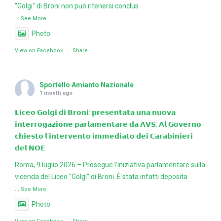
"Golgi" di Broni non può ritenersi conclus
...
See More
Photo
View on Facebook
·
Share
Sportello Amianto Nazionale
1 month ago
𝗟𝗶𝗰𝗲𝗼 𝗚𝗼𝗹𝗴𝗶 𝗱𝗶 𝗕𝗿𝗼𝗻𝗶: 𝗽𝗿𝗲𝘀𝗲𝗻𝘁𝗮𝘁𝗮 𝘂𝗻𝗮 𝗻𝘂𝗼𝘃𝗮
𝗶𝗻𝘁𝗲𝗿𝗿𝗼𝗴𝗮𝘇𝗶𝗼𝗻𝗲 𝗽𝗮𝗿𝗹𝗮𝗺𝗲𝗻𝘁𝗮𝗿𝗲 𝗱𝗮 𝗔𝗩𝗦. 𝗔𝗹 𝗚𝗼𝘃𝗲𝗿𝗻𝗼
𝗰𝗵𝗶𝗲𝘀𝘁𝗼 𝗹'𝗶𝗻𝘁𝗲𝗿𝘃𝗲𝗻𝘁𝗼 𝗶𝗺𝗺𝗲𝗱𝗶𝗮𝘁𝗼 𝗱𝗲𝗶 𝗖𝗮𝗿𝗮𝗯𝗶𝗻𝗶𝗲𝗿𝗶
𝗱𝗲𝗹 𝗡𝗢𝗘
Roma, 9 luglio 2026 – Prosegue l'iniziativa parlamentare sulla
vicenda del Liceo "Golgi" di Broni. È stata infatti deposita
...
See More
Photo