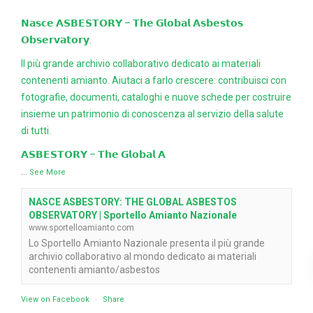
𝗡𝗮𝘀𝗰𝗲 𝗔𝗦𝗕𝗘𝗦𝗧𝗢𝗥𝗬 – 𝗧𝗵𝗲 𝗚𝗹𝗼𝗯𝗮𝗹 𝗔𝘀𝗯𝗲𝘀𝘁𝗼𝘀
𝗢𝗯𝘀𝗲𝗿𝘃𝗮𝘁𝗼𝗿𝘆.
Il più grande archivio collaborativo dedicato ai materiali
contenenti amianto. Aiutaci a farlo crescere: contribuisci con
fotografie, documenti, cataloghi e nuove schede per costruire
insieme un patrimonio di conoscenza al servizio della salute
di tutti.
𝗔𝗦𝗕𝗘𝗦𝗧𝗢𝗥𝗬 – 𝗧𝗵𝗲 𝗚𝗹𝗼𝗯𝗮𝗹 𝗔
...
See More
NASCE ASBESTORY: THE GLOBAL ASBESTOS
OBSERVATORY | Sportello Amianto Nazionale
www.sportelloamianto.com
Lo Sportello Amianto Nazionale presenta il più grande
archivio collaborativo al mondo dedicato ai materiali
contenenti amianto/asbestos
View on Facebook
·
Share