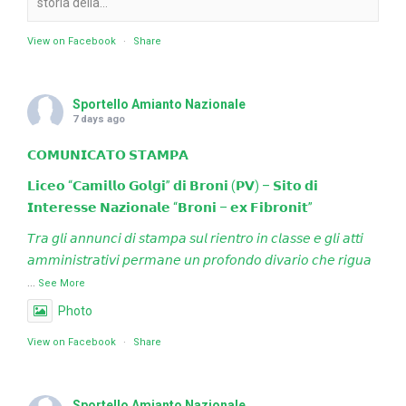
storia della...
View on Facebook
·
Share
Sportello Amianto Nazionale
7 days ago
𝗖𝗢𝗠𝗨𝗡𝗜𝗖𝗔𝗧𝗢 𝗦𝗧𝗔𝗠𝗣𝗔
𝗟𝗶𝗰𝗲𝗼 “𝗖𝗮𝗺𝗶𝗹𝗹𝗼 𝗚𝗼𝗹𝗴𝗶” 𝗱𝗶 𝗕𝗿𝗼𝗻𝗶 (𝗣𝗩) – 𝗦𝗶𝘁𝗼 𝗱𝗶
𝗜𝗻𝘁𝗲𝗿𝗲𝘀𝘀𝗲 𝗡𝗮𝘇𝗶𝗼𝗻𝗮𝗹𝗲 “𝗕𝗿𝗼𝗻𝗶 – 𝗲𝘅 𝗙𝗶𝗯𝗿𝗼𝗻𝗶𝘁”
𝘛𝘳𝘢 𝘨𝘭𝘪 𝘢𝘯𝘯𝘶𝘯𝘤𝘪 𝘥𝘪 𝘴𝘵𝘢𝘮𝘱𝘢 𝘴𝘶𝘭 𝘳𝘪𝘦𝘯𝘵𝘳𝘰 𝘪𝘯 𝘤𝘭𝘢𝘴𝘴𝘦 𝘦 𝘨𝘭𝘪 𝘢𝘵𝘵𝘪
𝘢𝘮𝘮𝘪𝘯𝘪𝘴𝘵𝘳𝘢𝘵𝘪𝘷𝘪 𝘱𝘦𝘳𝘮𝘢𝘯𝘦 𝘶𝘯 𝘱𝘳𝘰𝘧𝘰𝘯𝘥𝘰 𝘥𝘪𝘷𝘢𝘳𝘪𝘰 𝘤𝘩𝘦 𝘳𝘪𝘨𝘶𝘢
...
See More
Photo
View on Facebook
·
Share
Sportello Amianto Nazionale