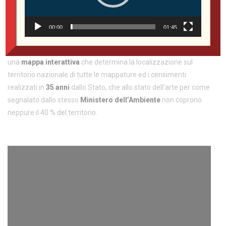
dell’eventuale applicazione delle direttive e costrizioni di legge, il
cittadino alla bonifica, accompagnandolo nel percorso con tutte
le leve ed opportunità necessarie a favorirla.
00:00
01:45
Qui di seguito lo
Sportello Amianto Nazionale
invece propone
una
mappa interattiva
che determina la localizzazione sul
territorio nazionale di tutte le mappature ed i censimenti
realizzati in
35 anni
dallo Stato, che allo stato dell’arte per come
segnalato dallo stesso
Ministero dell’Ambiente
non coprono
neppure il 40 % del territorio.