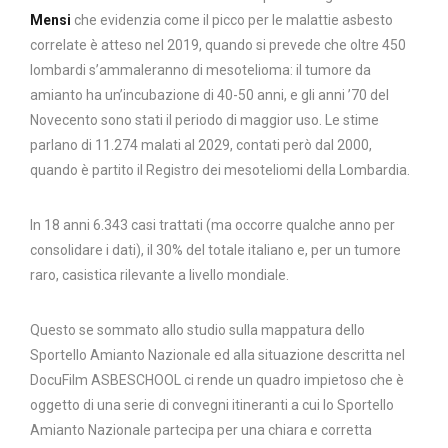
Mensi
che evidenzia come il picco per le malattie asbesto
correlate è atteso nel 2019, quando si prevede che oltre 450
lombardi s’ammaleranno di mesotelioma: il tumore da
amianto ha un’incubazione di 40-50 anni, e gli anni ’70 del
Novecento sono stati il periodo di maggior uso. Le stime
parlano di 11.274 malati al 2029, contati però dal 2000,
quando è partito il Registro dei mesoteliomi della Lombardia.
In 18 anni 6.343 casi trattati (ma occorre qualche anno per
consolidare i dati), il 30% del totale italiano e, per un tumore
raro, casistica rilevante a livello mondiale.
Questo se sommato allo studio sulla mappatura dello
Sportello Amianto Nazionale ed alla situazione descritta nel
DocuFilm ASBESCHOOL ci rende un quadro impietoso che è
oggetto di una serie di convegni itineranti a cui lo Sportello
Amianto Nazionale partecipa per una chiara e corretta