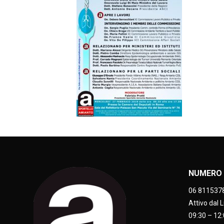
NUMERO 
06 811537
Attivo dal 
09:30 – 12: