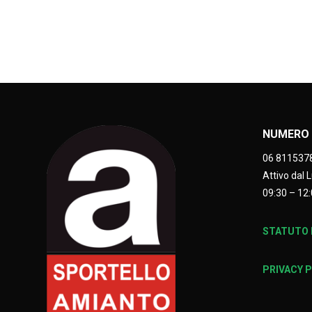
NUMERO 
06 811537
Attivo dal 
09:30 – 12:
STATUTO E
PRIVACY 