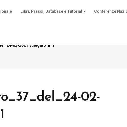
ionale
Libri, Prassi, Database e Tutorial
Conferenze Nazio
del_24-02-2021_Allegato_n_1
ro_37_del_24-02-
1