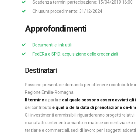
Scadenza termini partecipazione: 15/04/2019 16:00
Chiusura procedimento: 31/12/2024
Approfondimenti
Documenti e link utili
FedERa e SPID: acquisizione delle credenziali
Destinatari
Possono presentare domanda per ottenere i contributi le imp
Regione Emilia-Romagna.
Il termine
a partire
dal quale possono essere avviati gli 
del contributo
è quello della data di prenotazione on-lin
Gli investimenti ammissibili riguarderanno progetti relativi
manufatti contenenti amianto in matrice cementizia e/o resi
terziarie e commerciali, sedi di lavoro per i soggetti addetti a