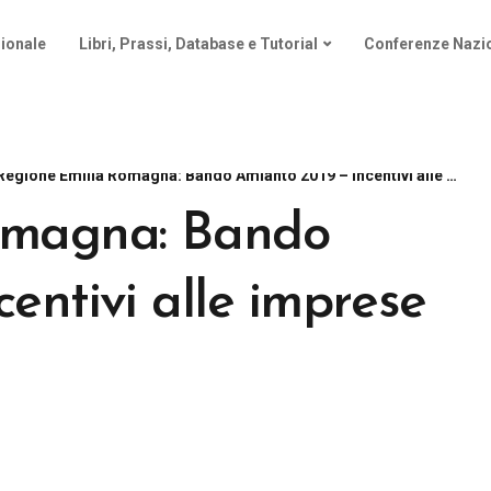
ionale
Libri, Prassi, Database e Tutorial
Conferenze Nazio
Regione Emilia Romagna: Bando Amianto 2019 – Incentivi alle imprese per 3,3 milioni
omagna: Bando
entivi alle imprese