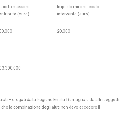
mporto massimo
Importo minimo costo
ontributo (euro)
intervento (euro)
50.000
20.000
€ 3.300.000.
i aiuti – erogati dalla Regione Emilia-Romagna o da altri soggetti
e che la combinazione degli aiuti non deve eccedere il