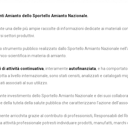
nti Amianto dello Sportello Amianto Nazionale.
 una delle più ampie raccolte di informazioni dedicate ai materiali cont
i settori produttivi.
 strumento pubblico realizzato dallo Sportello Amianto Nazionale nell’am
ico-scientifica in materia di amianto.
 di attività continuativa
, interamente
autofinanziata
, e ha comportato 
ta a livello internazionale, sono stati censiti, analizzati e catalogati mi
i associati al suo utilizzo.
nte investimento dello Sportello Amianto Nazionale e dei suoi collabora
ne e della tutela della salute pubblica che caratterizzano l’azione dell’ass
nte arricchita grazie al contributo di professionisti, Responsabili del R
tua attività professionale potresti individuare prodotti, manufatti, marchi