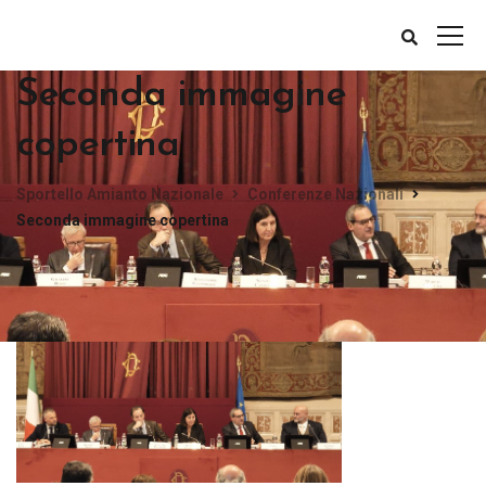
Seconda immagine
copertina
Sportello Amianto Nazionale
Conferenze Nazionali
Seconda immagine copertina