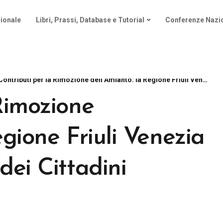
ionale
Libri, Prassi, Database e Tutorial
Conferenze Nazio
Contributi per la Rimozione dell’Amianto: la Regione Friuli Venezia Giulia a Sostegno dei Cittadini
Rimozione
egione Friuli Venezia
dei Cittadini