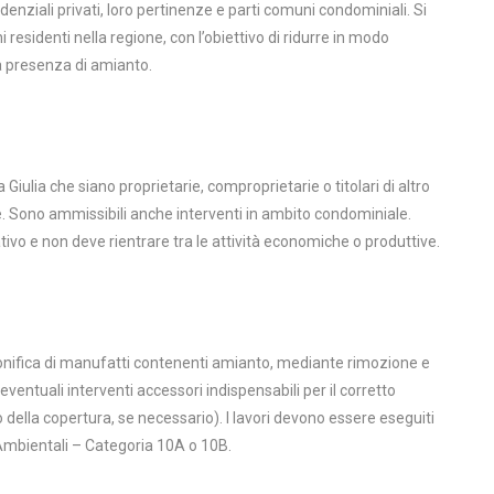
enziali privati, loro pertinenze e parti comuni condominiali. Si
 residenti nella regione, con l’obiettivo di ridurre in modo
la presenza di amianto.
a Giulia che siano proprietarie, comproprietarie o titolari di altro
onale. Sono ammissibili anche interventi in ambito condominiale.
ivo e non deve rientrare tra le attività economiche o produttive.
a bonifica di manufatti contenenti amianto, mediante rimozione e
ventuali interventi accessori indispensabili per il corretto
ella copertura, se necessario). I lavori devono essere eseguiti
 Ambientali – Categoria 10A o 10B.