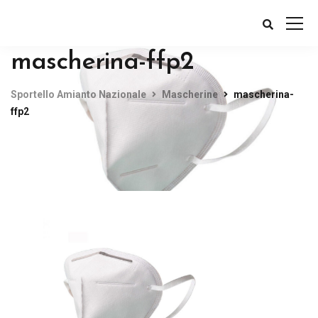
mascherina-ffp2
Sportello Amianto Nazionale
Mascherine
mascherina-
ffp2