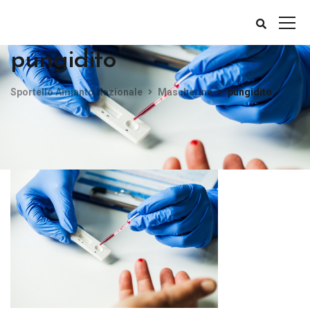
pungidito
Sportello Amianto Nazionale
Mascherine
pungidito