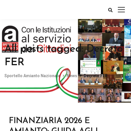
All posts tagged: Decreto
FER
Sportello Amianto Nazionale
News
Decreto FER
FINANZIARIA 2026 E