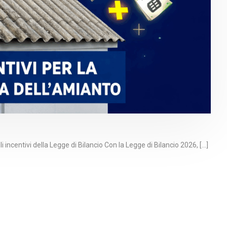
incentivi della Legge di Bilancio Con la Legge di Bilancio 2026, [...]