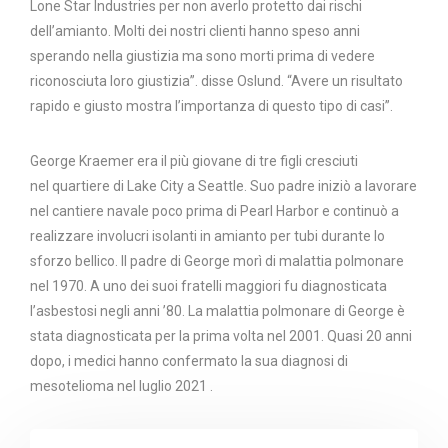
Lone Star Industries per non averlo protetto dai rischi
dell’amianto. Molti dei nostri clienti hanno speso anni
sperando nella giustizia ma sono morti prima di vedere
riconosciuta loro giustizia”. disse Oslund. “Avere un risultato
rapido e giusto mostra l’importanza di questo tipo di casi”.
George Kraemer
era il più giovane di tre figli cresciuti
nel quartiere di
Lake City a
Seattle. Suo padre iniziò a lavorare
nel cantiere navale poco prima di
Pearl Harbor
e continuò a
realizzare involucri isolanti in amianto per tubi durante lo
sforzo bellico. Il padre di George morì di malattia polmonare
nel 1970. A uno dei suoi fratelli maggiori fu diagnosticata
l’asbestosi negli anni ’80. La malattia polmonare di George è
stata diagnosticata per la prima volta nel 2001. Quasi 20 anni
dopo, i medici hanno confermato la sua diagnosi di
mesotelioma nel
luglio 2021
.