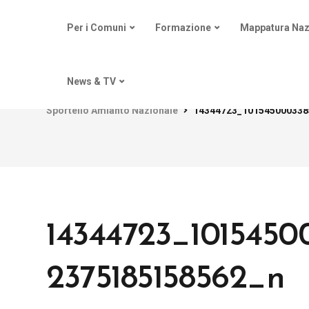
Per i Comuni
Formazione
Mappatura Naz
News & TV
Sportello Amianto Nazionale
14344723_101545000338
14344723_101545
2375185158562_n