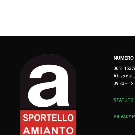
NUMERO 
06 811537
Attivo dal 
09:30 – 12:
STATUTO E
PRIVACY 