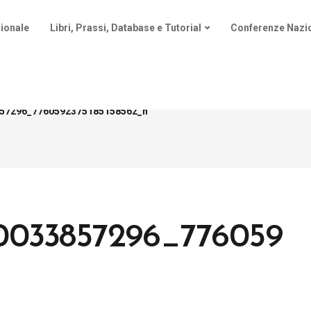
ionale
Libri, Prassi, Database e Tutorial
Conferenze Nazio
57296_7760592375185158562_n
00033857296_776059