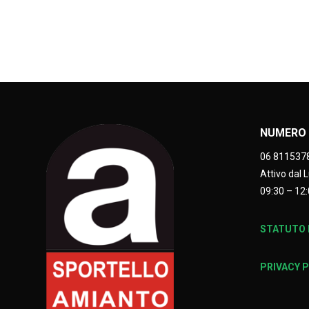
NUMERO 
06 811537
Attivo dal 
09:30 – 12:
STATUTO E
PRIVACY 