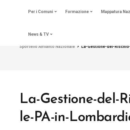
Per i Comuni
Formazione
Mappatura Naz
News & TV
Sportello Amianto Nazionale
La-Gestione-del-Rischio
La-Gestione-del-R
le-PA-in-Lombardi