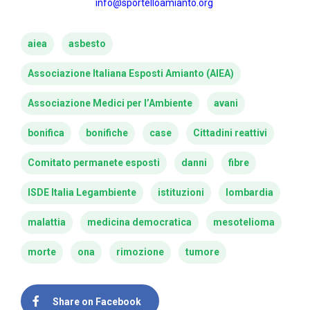
info@sportelloamianto.org
aiea
asbesto
Associazione Italiana Esposti Amianto (AIEA)
Associazione Medici per l’Ambiente
avani
bonifica
bonifiche
case
Cittadini reattivi
Comitato permanete esposti
danni
fibre
ISDE Italia Legambiente
istituzioni
lombardia
malattia
medicina democratica
mesotelioma
morte
ona
rimozione
tumore
Share on Facebook