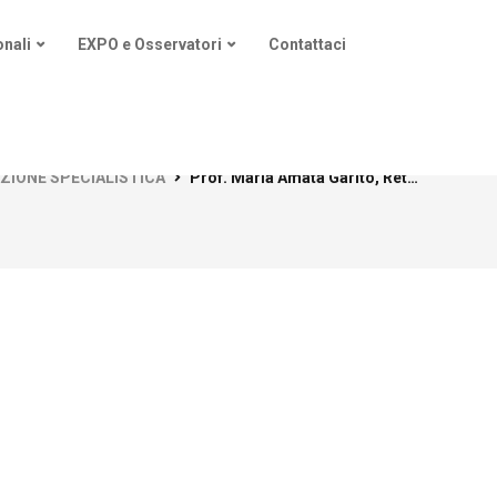
nali
EXPO e Osservatori
Contattaci
ZIONE SPECIALISTICA
Prof. Maria Amata Garito, Rettore UNINETTUNO