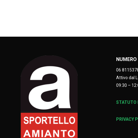
NUMERO 
06 811537
Attivo dal 
09:30 – 12:
STATUTO E
PRIVACY 