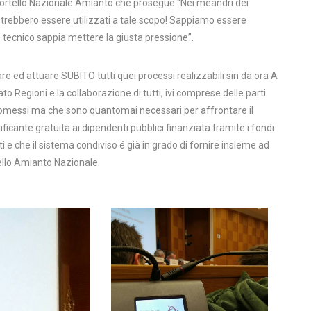
o Sportello Nazionale Amianto che prosegue “Nei meandri dei
otrebbero essere utilizzati a tale scopo! Sappiamo essere
 tecnico sappia mettere la giusta pressione”.
are ed attuare SUBITO tutti quei processi realizzabili sin da ora A
Regioni e la collaborazione di tutti, ivi comprese delle parti
 omessi ma che sono quantomai necessari per affrontare il
ficante gratuita ai dipendenti pubblici finanziata tramite i fondi
i e che il sistema condiviso é già in grado di fornire insieme ad
rtello Amianto Nazionale.