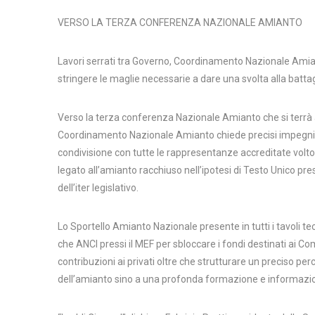
VERSO LA TERZA CONFERENZA NAZIONALE AMIANTO
Lavori serrati tra Governo, Coordinamento Nazionale Amian
stringere le maglie necessarie a dare una svolta alla battag
Verso la terza conferenza Nazionale Amianto che si terrà 
Coordinamento Nazionale Amianto chiede precisi impegni d
condivisione con tutte le rappresentanze accreditate volto 
legato all’amianto racchiuso nell’ipotesi di Testo Unico p
dell’iter legislativo.
Lo Sportello Amianto Nazionale presente in tutti i tavoli t
che ANCI pressi il MEF per sbloccare i fondi destinati ai Com
contribuzioni ai privati oltre che strutturare un preciso per
dell’amianto sino a una profonda formazione e informazione