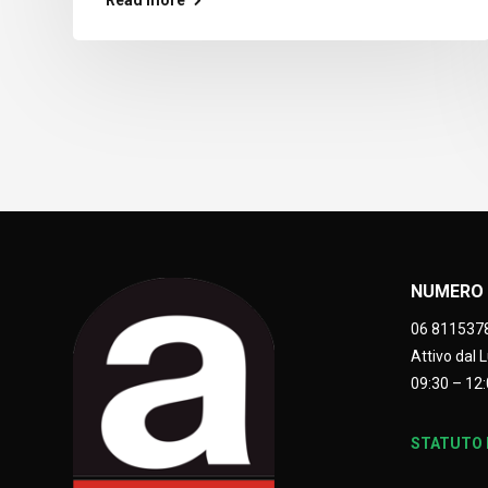
NUMERO 
06 811537
Attivo dal 
09:30 – 12:
STATUTO E