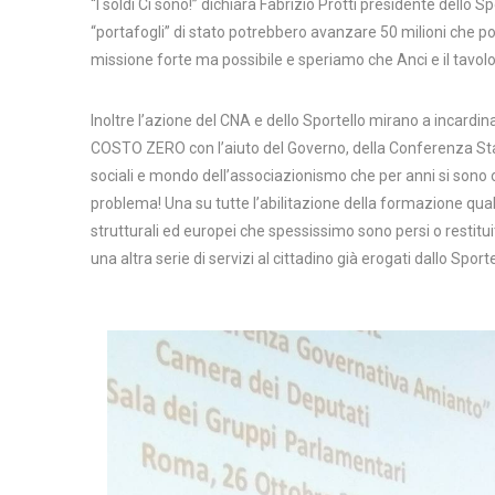
“I soldi Ci sono!” dichiara Fabrizio Protti presidente dell
“portafogli” di stato potrebbero avanzare 50 milioni che p
missione forte ma possibile e speriamo che Anci e il tavolo
Inoltre l’azione del CNA e dello Sportello mirano a incardin
COSTO ZERO con l’aiuto del Governo, della Conferenza Stato 
sociali e mondo dell’associazionismo che per anni si sono
problema! Una su tutte l’abilitazione della formazione quali
strutturali ed europei che spessissimo sono persi o restituit
una altra serie di servizi al cittadino già erogati dallo Spo