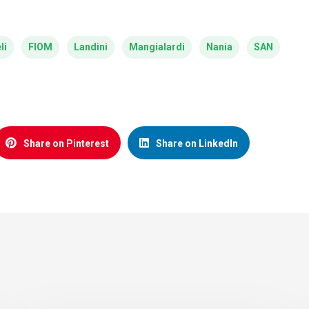
li
FIOM
Landini
Mangialardi
Nania
SAN
Share on Pinterest
Share on LinkedIn