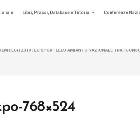
ionale
Libri, Prassi, Database e Tutorial
Conferenze Nazio
REMTECH 2019 : LO SPORTELLO AMIANTO NAZIONALE TRA I CONSU
po-768×524