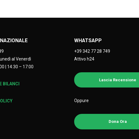
NAZIONALE
WHATSAPP
89
+39 342 77 28 749
Lunedì al Venerdì
Attivo h24
00 | 14:30 – 17:00
Lascia Recensione
 BILANCI
Oppure
POLICY
Dona Ora