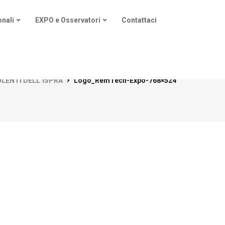
nali
EXPO e Osservatori
Contattaci
LENTI DELL’ISPRA
Logo_RemTech-Expo-768×524