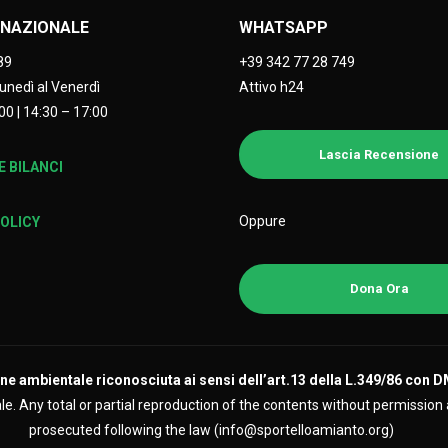
NAZIONALE
WHATSAPP
89
+39 342 77 28 749
Lunedì al Venerdì
Attivo h24
00 | 14:30 – 17:00
Lascia Recensione
 BILANCI
Oppure
POLICY
Dona Ora
e ambientale riconosciuta ai sensi dell’art.13 della L.349/86 con 
. Any total or partial reproduction of the contents without permission and
prosecuted following the law (info@sportelloamianto.org)