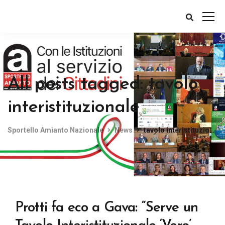
All posts tagged: tavolo
interistituzionale
Sportello Amianto Nazionale
News
tavolo interistituzionale
Protti fa eco a Gava: “Serve un