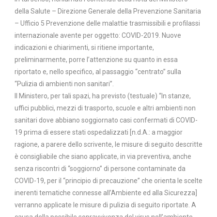
della Salute – Direzione Generale della Prevenzione Sanitaria
– Ufficio 5 Prevenzione delle malattie trasmissibili e profilassi
internazionale avente per oggetto: COVID-2019. Nuove
indicazioni e chiarimenti, si ritiene importante,
preliminarmente, porre l’attenzione su quanto in essa
riportato e, nello specifico, al passaggio “centrato” sulla
“Pulizia di ambienti non sanitari”.
Il Ministero, per tali spazi, ha previsto (testuale) “In stanze,
uffici pubblici, mezzi di trasporto, scuole e altri ambienti non
sanitari dove abbiano soggiornato casi confermati di COVID-
19 prima di essere stati ospedalizzati [n.d.A.: a maggior
ragione, a parere dello scrivente, le misure di seguito descritte
è consigliabile che siano applicate, in via preventiva, anche
senza riscontri di “soggiorno” di persone contaminate da
COVID-19, per il “principio di precauzione” che orienta le scelte
inerenti tematiche connesse all’Ambiente ed alla Sicurezza]
verranno applicate le misure di pulizia di seguito riportate. A
causa della possibile sopravvivenza del virus nell’ambiente