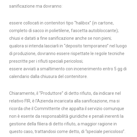
sanificazione ma dovranno:
essere collocati in contenitori tipo “halibox” (in cartone,
completo di sacco in polietilene, fascetta autobloccante);
chiusi e datati a fine sanificazione anche se non pieni;
qualora si intenda lasciarli in “deposito temporaneo” nel luogo
di produzione, dovranno essere rispettate le regole tecniche
prescritte per i rifiuti speciali pericolosi;
essere avviati a smaltimento con incenerimento entro 5 gg di
calendario dalla chiusura del contenitore.
Chiaramente, il “Produttore” di detto rifiuto, da indicare nel
relativo FIR, è l’Azienda incaricata alla sanificazione, ma si
ricorda che il Committente che appalta il servizio comunque
non è esente da responsabilità giuridiche e penali inerenti la
gestione della filiera di detto rifiuto, a maggior ragione in
questo caso, trattandosi come detto, di “speciale pericoloso”.