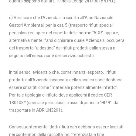
quanto disposto dall’art. 19 della Legge 241/90 (e s.m.i.).
c) Verificare che l’Azienda sia iscritta all’Albo Nazionale
Gestori Ambientali per la cat. 5 (trasporto rifiuti speciali
pericolosi) ed operi nel rispetto delle norme “ADR” oppure,
alternativamente, farsi dichiarare quale Azienda si occuperà
del trasporto “a destino” dei rifiuti prodotti dalla stessa a
seguito dell’esecuzione del servizio richiesto.
In tal senso, evidenzio che, come innanzi esposto, i rifiuti
prodotti dall’Azienda incaricata della sanificazione debbono
essere smaltiti come “materiale potenzialmente infetto”.
Per tale tipologia di rifiuto deve applicarsi il codice CER
180103* (speciale pericoloso, classe di pericolo “HP 9”, da
trasportare in ADR UN3291).
Conseguentemente, detti rifiuti non debbono essere lasciati
nei contenitori della raccolta indifferenziata a fine