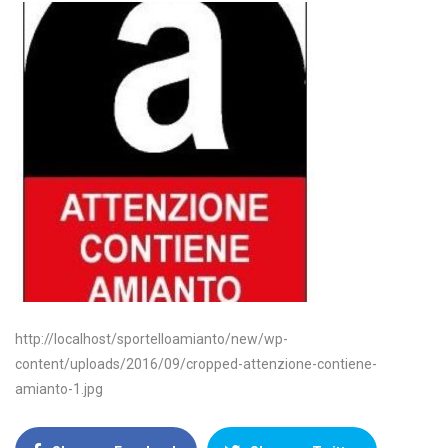
http://localhost/sportelloamianto/new/wp-
content/uploads/2016/09/cropped-attenzione-contiene-
amianto-1.jpg