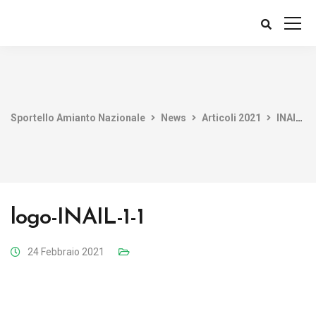
Sportello Amianto Nazionale
News
Articoli 2021
INAIL: Pubblicato il Volume “Linee Guida” per procedure e i compiti dei lavoratori coinvolti nella bonifica dell’Amianto
logo-INAIL-1-1
24 Febbraio 2021