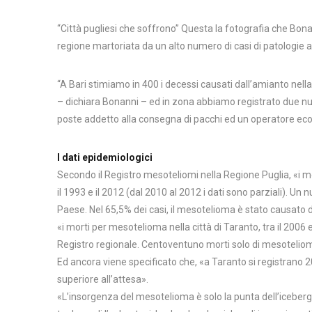
“Città pugliesi che soffrono” Questa la fotografia che Bo
regione martoriata da un alto numero di casi di patologie 
“A Bari stimiamo in 400 i decessi causati dall’amianto nella F
– dichiara Bonanni – ed in zona abbiamo registrato due nu
poste addetto alla consegna di pacchi ed un operatore eco
I dati epidemiologici
Secondo il Registro mesoteliomi nella Regione Puglia, «i me
il 1993 e il 2012 (dal 2010 al 2012 i dati sono parziali). U
Paese. Nel 65,5% dei casi, il mesotelioma è stato causato d
«i morti per mesotelioma nella città di Taranto, tra il 2006 e 
Registro regionale. Centoventuno morti solo di mesoteliom
Ed ancora viene specificato che, «a Taranto si registrano 2
superiore all’attesa».
«L’insorgenza del mesotelioma è solo la punta dell’iceberg: 