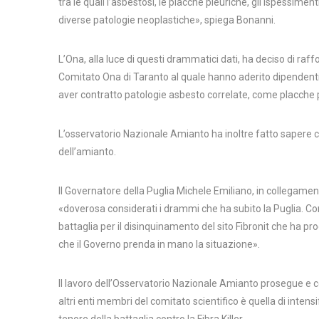
tra le quali l’asbestosi, le placche pleuriche, gli ispessiment
diverse patologie neoplastiche», spiega Bonanni.
L’Ona, alla luce di questi drammatici dati, ha deciso di raff
Comitato Ona di Taranto al quale hanno aderito dipendenti
aver contratto patologie asbesto correlate, come placche pl
L’osservatorio Nazionale Amianto ha inoltre fatto sapere c
dell’amianto.
Il Governatore della Puglia Michele Emiliano, in collegame
«doverosa considerati i drammi che ha subito la Puglia. Co
battaglia per il disinquinamento del sito Fibronit che ha p
che il Governo prenda in mano la situazione».
Il lavoro dell’Osservatorio Nazionale Amianto prosegue e c
altri enti membri del comitato scientifico è quella di intensifi