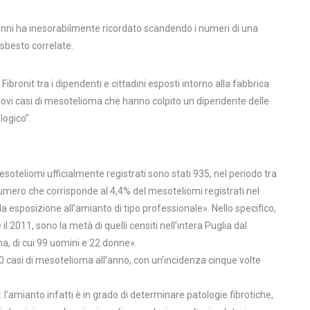
nanni ha inesorabilmente ricordato scandendo i numeri di una
asbesto correlate.
ibronit tra i dipendenti e cittadini esposti intorno alla fabbrica
ovi casi di mesotelioma che hanno colpito un dipendente delle
logico”.
soteliomi ufficialmente registrati sono stati 935, nel periodo tra
n numero che corrisponde al 4,4% del mesoteliomi registrati nel
a esposizione all’amianto di tipo professionale». Nello specifico,
il 2011, sono la metà di quelli censiti nell’intera Puglia dal
a, di cui 99 uomini e 22 donne».
0 casi di mesotelioma all’anno, con un’incidenza cinque volte
l’amianto infatti è in grado di determinare patologie fibrotiche,