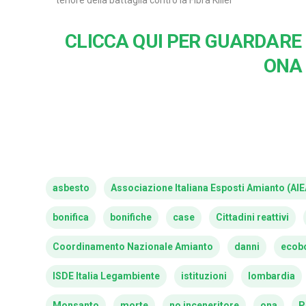
tenore della battaglia contro la Fibra Killer
CLICCA QUI PER GUARDARE 
ONA 
asbesto
Associazione Italiana Esposti Amianto (AIE
bonifica
bonifiche
case
Cittadini reattivi
Coordinamento Nazionale Amianto
danni
ecob
ISDE Italia Legambiente
istituzioni
lombardia
Monsanto
morte
no inceneritore
ona
P