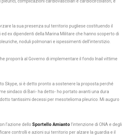
i pleurici, complicazioni cardiovascolari e cardiocircolatori, e
orzare la sua presenza sul territorio pugliese costituendo il
 ed ex dipendenti della Marina Militare che hanno scoperto di
euriche, noduli polmonari e ispessimenti dell’interstizio.
he proporrà al Governo di implementare il fondo Inail vittime
nto Skype, si è detto pronto a sostenere la proposta perché
me sindaco di Bari- ha detto- ho portato avanti una dura
rodotto tantissimi decessi per mesotelioma pleurico. Mi auguro
on l’azione dello
Sportello Amianto
l’intenzione di ONA e degli
care controlli e azioni sui territorio per alzare la guardia e il