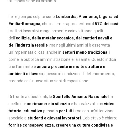
all’esposizione all’amianto.
Le regioni più colpite sono
Lombardia, Piemonte, Liguria ed
Emilia-Romagna
, che insieme rappresentano il
57% dei casi
.
I settori lavorativi maggiormente coinvolti sono quelli
dell’
edilizia, della metalmeccanica, dei cantieri navali e
dell’industria tessile
, ma negli ultimi anni si è osservata
un’impennata di casi anche in
settori meno tradizionali
come la pubblica amministrazione e la sanità. Questo indica
che l’amianto è
ancora presente in molte strutture e
ambienti di lavoro
, spesso in condizioni di deterioramento,
creando così nuove situazioni di esposizione.
Di fronte a questi dati, lo
Sportello Amianto Nazionale
ha
scelto di
non rimanere in silenzio
e ha realizzato un
video
tutorial educativo
pensato
per tutti
, ma con un’attenzione
speciale a
studenti e giovani lavoratori
. L’obiettivo è chiaro:
fornire consapevolezza, creare una cultura condivisa e