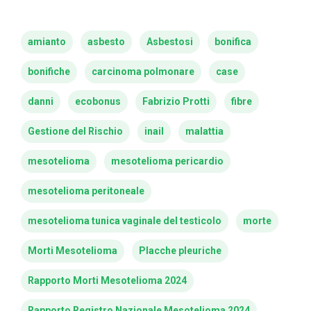
amianto
asbesto
Asbestosi
bonifica
bonifiche
carcinoma polmonare
case
danni
ecobonus
Fabrizio Protti
fibre
Gestione del Rischio
inail
malattia
mesotelioma
mesotelioma pericardio
mesotelioma peritoneale
mesotelioma tunica vaginale del testicolo
morte
Morti Mesotelioma
Placche pleuriche
Rapporto Morti Mesotelioma 2024
Rapporto Registro Nazionale Mesotelioma 2024