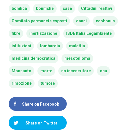
bonifica
bonifiche
case
Cittadini reattivi
Comitato permanete esposti
danni
ecobonus
fibre
inertizzazione
ISDE Italia Legambiente
istituzioni
lombardia
malattia
medicina democratica
mesotelioma
Monsanto
morte
no inceneritore
ona
rimozione
tumore
Share on Facebook
Share on Twitter