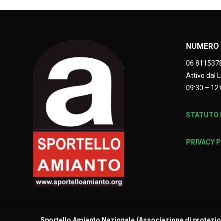
NUMERO 
06 811537
Attivo dal 
09:30 – 12:
STATUTO E
PRIVACY 
Sportello Amianto Nazionale (
Associazione di protezion