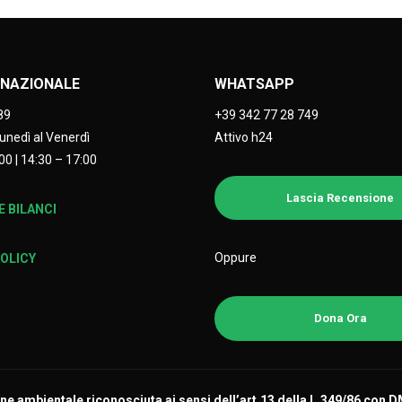
NAZIONALE
WHATSAPP
89
+39 342 77 28 749
Lunedì al Venerdì
Attivo h24
00 | 14:30 – 17:00
Lascia Recensione
 BILANCI
Oppure
POLICY
Dona Ora
e ambientale riconosciuta ai sensi dell’art.13 della L.349/86 con 