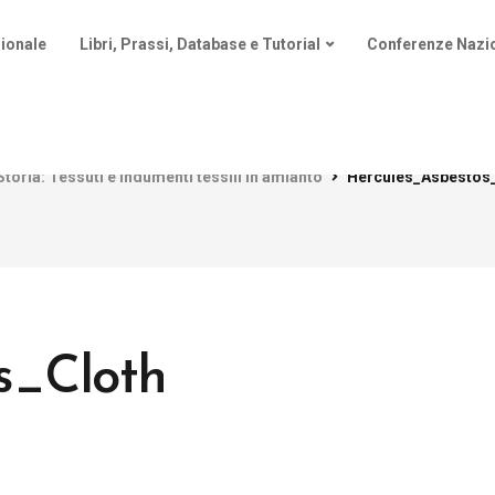
ionale
Libri, Prassi, Database e Tutorial
Conferenze Nazio
Storia: Tessuti e indumenti tessili in amianto
Hercules_Asbestos
s_Cloth