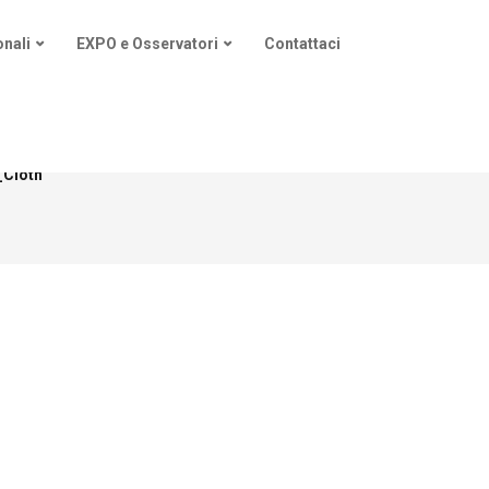
nali
EXPO e Osservatori
Contattaci
_Cloth