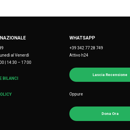
NAZIONALE
WHATSAPP
89
+39 342 77 28 749
Lunedì al Venerdì
Attivo h24
00 | 14:30 – 17:00
Lascia Recensione
 BILANCI
Oppure
POLICY
Dona Ora