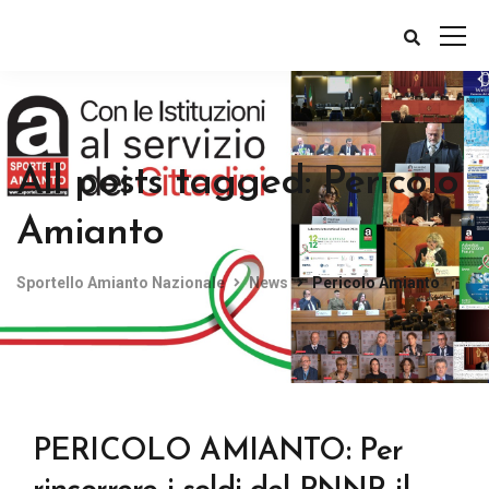
All posts tagged: Pericolo
Amianto
Sportello Amianto Nazionale
News
Pericolo Amianto
PERICOLO AMIANTO: Per